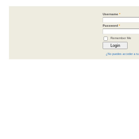
Username
*
Password
*
Remember Me
¿No puedes acceder a tu