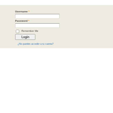
Username
*
Password
*
Remember Me
¿No puedes acceder a tu cuenta?