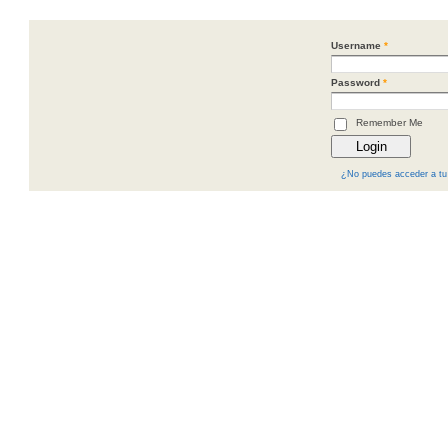
Username
*
Password
*
Remember Me
¿No puedes acceder a tu