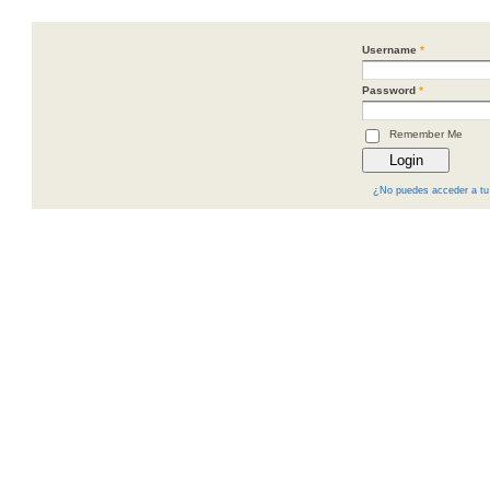
Username
*
Password
*
Remember Me
¿No puedes acceder a tu