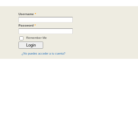
Username
*
Password
*
Remember Me
¿No puedes acceder a tu cuenta?