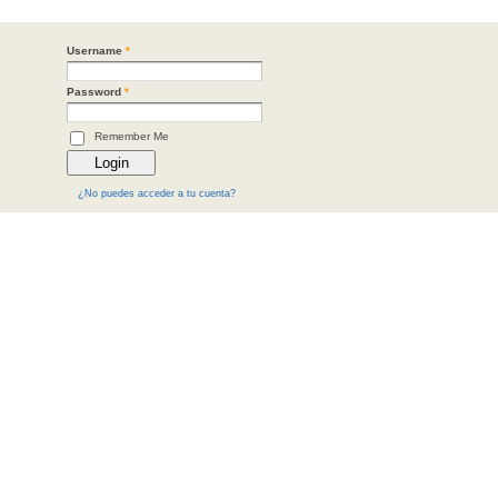
Username
*
Password
*
Remember Me
¿No puedes acceder a tu cuenta?