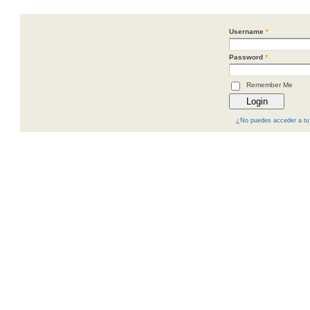
Username
*
Password
*
Remember Me
¿No puedes acceder a tu