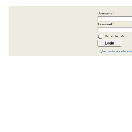
Username
*
Password
*
Remember Me
¿No puedes acceder a tu