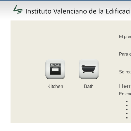
El pre
Para e
Se rea
Her
Kitchen
Bath
En cad