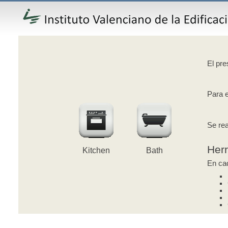
El pre
Para e
Se rea
Her
Kitchen
Bath
En cad