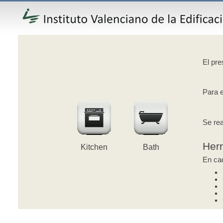
El pre
Para e
Se rea
Her
Kitchen
Bath
En cad