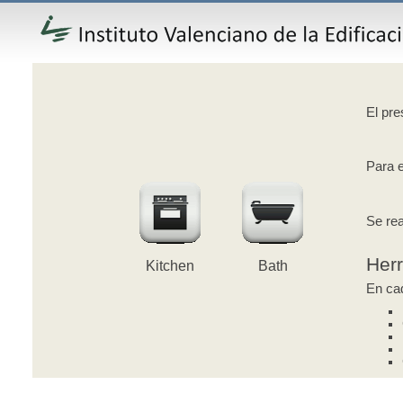
El pre
Para e
Se rea
Her
Kitchen
Bath
En cad