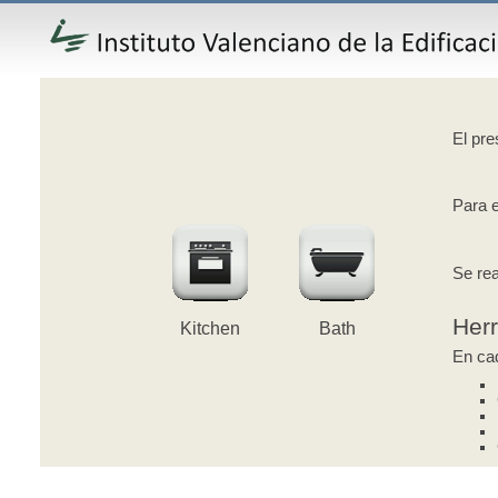
El pre
Para e
Se rea
Her
Kitchen
Bath
En cad