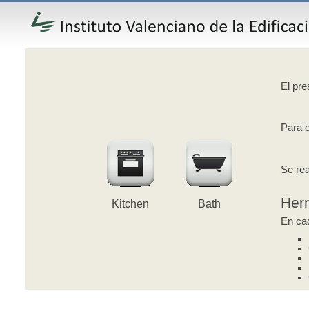
El pre
Para e
Se rea
Her
Kitchen
Bath
En cad