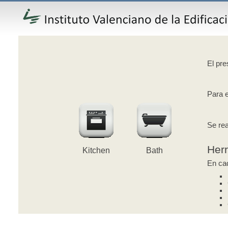
El pre
Para e
Se rea
Her
Kitchen
Bath
En cad