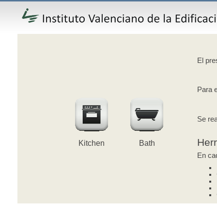
El pre
Para e
Se rea
Her
Kitchen
Bath
En cad