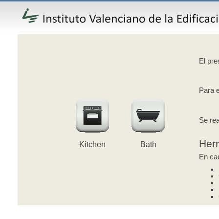
El pre
Para e
Se rea
Her
Kitchen
Bath
En cad