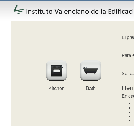
El pre
Para e
Se rea
Her
Kitchen
Bath
En cad