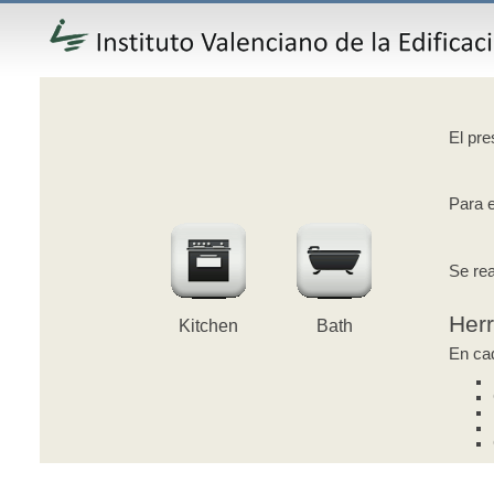
El pre
Para e
Se rea
Her
Kitchen
Bath
En cad