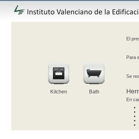
El pre
Para e
Se rea
Her
Kitchen
Bath
En cad