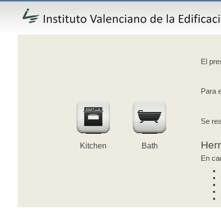
El pre
Para e
Se rea
Her
Kitchen
Bath
En cad