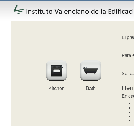
El pre
Para e
Se rea
Her
Kitchen
Bath
En cad