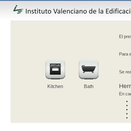
El pre
Para e
Se rea
Her
Kitchen
Bath
En cad