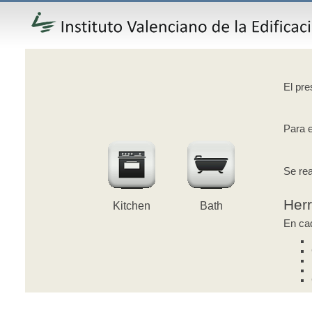
El pre
Para e
Se rea
Her
Kitchen
Bath
En cad