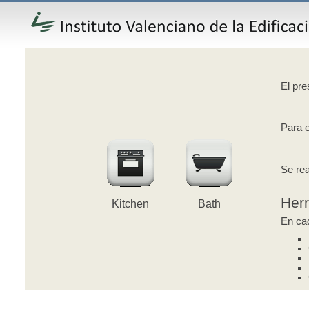
El pre
Para e
Se rea
Her
Kitchen
Bath
En cad