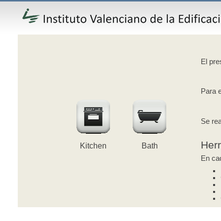
El pre
Para e
Se rea
Her
Kitchen
Bath
En cad