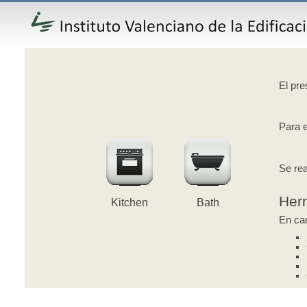
El pre
Para e
Se rea
Her
Kitchen
Bath
En cad