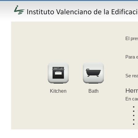
El pre
Para e
Se rea
Her
Kitchen
Bath
En cad