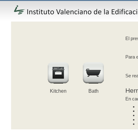
El pre
Para e
Se rea
Her
Kitchen
Bath
En cad