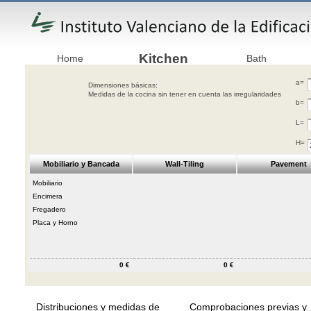
Kitchen
Home
Bath
a=
Dimensiones básicas:
Medidas de la cocina sin tener en cuenta las irregularidades
b=
L=
H=
Mobiliario y Bancada
Wall-Tiling
Pavement
Mobiliario
Encimera
Fregadero
Placa y Horno
0 €
0 €
Distribuciones y medidas de
Comprobaciones previas y