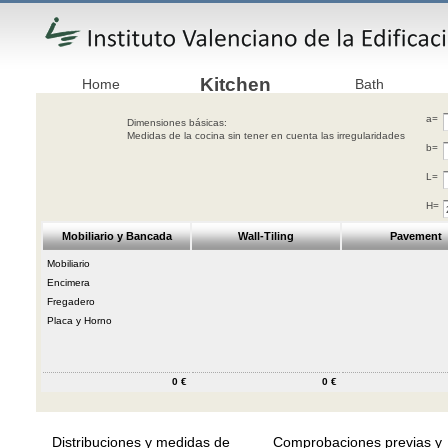
Kitchen
Home
Bath
a=
Dimensiones básicas:
Medidas de la cocina sin tener en cuenta las irregularidades
b=
L=
H=
Mobiliario y Bancada
Wall-Tiling
Pavement
Mobiliario
Encimera
Fregadero
Placa y Horno
0 €
0 €
Distribuciones y medidas de
Comprobaciones previas y