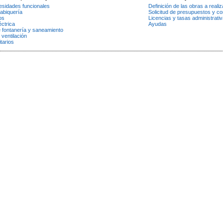
esidades funcionales
Definición de las obras a realiz
tabiquería
Solicitud de presupuestos y co
os
Licencias y tasas administrati
éctrica
Ayudas
e fontanería y saneamiento
 ventilación
tarios