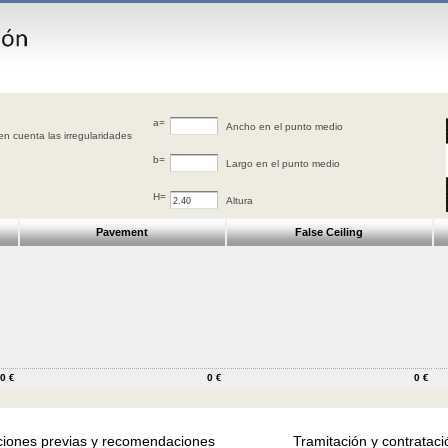
a=
Ancho en el punto medio
ener en cuenta las irregularidades
b=
Largo en el punto medio
H=
Altura
Pavement
False Ceiling
0 €
0 €
0 €
iones previas y recomendaciones
Tramitación y contrataci