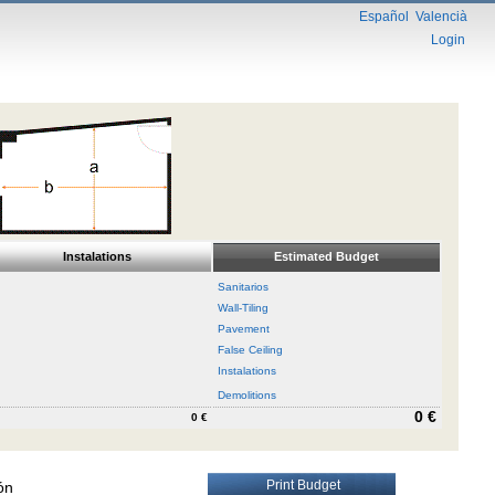
Español
Valencià
Login
Instalations
Estimated Budget
Sanitarios
Wall-Tiling
Pavement
False Ceiling
Instalations
Demolitions
0 €
0 €
Print Budget
ón