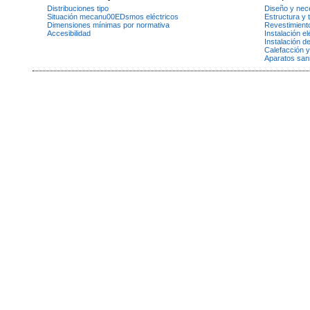
Distribuciones tipo
Diseño y nec
Situación mecanu00EDsmos eléctricos
Estructura y 
Dimensiones mínimas por normativa
Revestimient
Accesibilidad
Instalación el
Instalación d
Calefacción y
Aparatos sani