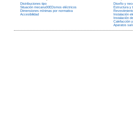
Distribuciones tipo
Diseño y nec
Situación mecanu00EDsmos eléctricos
Estructura y 
Dimensiones mínimas por normativa
Revestimient
Accesibilidad
Instalación el
Instalación d
Calefacción y
Aparatos sani