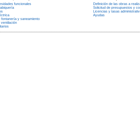
esidades funcionales
Definición de las obras a realiz
tabiquería
Solicitud de presupuestos y co
os
Licencias y tasas administrati
éctrica
Ayudas
e fontanería y saneamiento
 ventilación
tarios