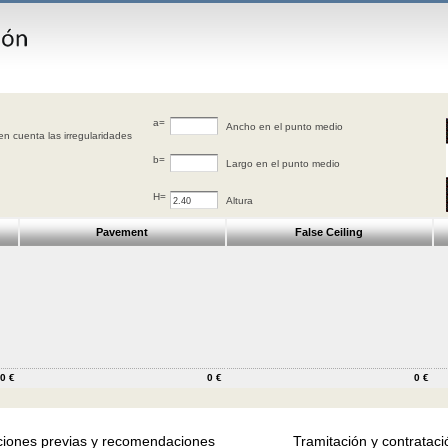
a=
Ancho en el punto medio
ener en cuenta las irregularidades
b=
Largo en el punto medio
H=
Altura
Pavement
False Ceiling
0 €
0 €
0 €
iones previas y recomendaciones
Tramitación y contrataci