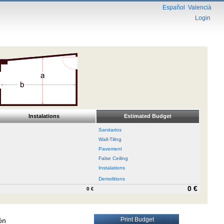
Español
Valencià
Login
Instalations
Estimated Budget
Sanitarios
Wall-Tiling
Pavement
False Ceiling
Instalations
Demolitions
0 €
0 €
Print Budget
ón