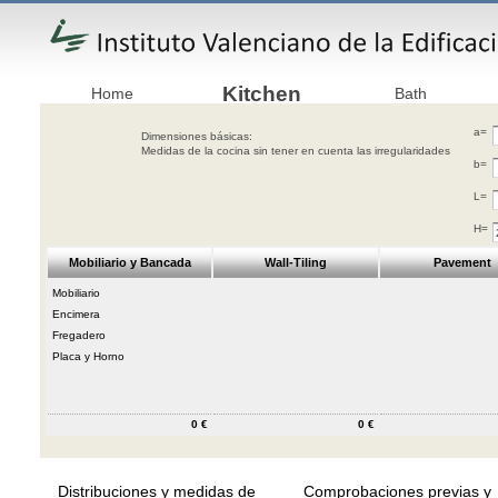
Kitchen
Home
Bath
a=
Dimensiones básicas:
Medidas de la cocina sin tener en cuenta las irregularidades
b=
L=
H=
Mobiliario y Bancada
Wall-Tiling
Pavement
Mobiliario
Encimera
Fregadero
Placa y Horno
0 €
0 €
Distribuciones y medidas de
Comprobaciones previas y