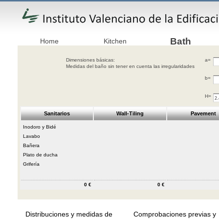
Bath
Home
Kitchen
Dimensiones básicas:
a=
Medidas del baño sin tener en cuenta las irregularidades
b=
H=
Sanitarios
Wall-Tiling
Pavement
Inodoro y Bidé
Lavabo
Bañera
Plato de ducha
Grifería
0 €
0 €
Distribuciones y medidas de
Comprobaciones previas y