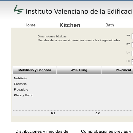
Kitchen
Home
Bath
a=
Dimensiones básicas:
Medidas de la cocina sin tener en cuenta las irregularidades
b=
L=
H=
Mobiliario y Bancada
Wall-Tiling
Pavement
Mobiliario
Encimera
Fregadero
Placa y Horno
0 €
0 €
Distribuciones y medidas de
Comprobaciones previas y