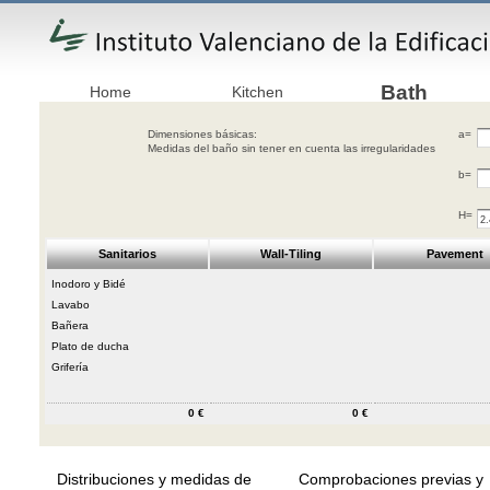
Bath
Home
Kitchen
Dimensiones básicas:
a=
Medidas del baño sin tener en cuenta las irregularidades
b=
H=
Sanitarios
Wall-Tiling
Pavement
Inodoro y Bidé
Lavabo
Bañera
Plato de ducha
Grifería
0 €
0 €
Distribuciones y medidas de
Comprobaciones previas y