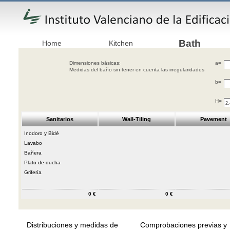
Bath
Home
Kitchen
Dimensiones básicas:
a=
Medidas del baño sin tener en cuenta las irregularidades
b=
H=
Sanitarios
Wall-Tiling
Pavement
Inodoro y Bidé
Lavabo
Bañera
Plato de ducha
Grifería
0 €
0 €
Distribuciones y medidas de
Comprobaciones previas y